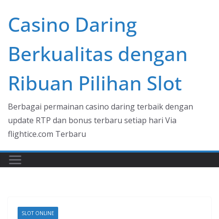
Skip
Casino Daring
to
content
Berkualitas dengan
Ribuan Pilihan Slot
Berbagai permainan casino daring terbaik dengan
update RTP dan bonus terbaru setiap hari Via
flightice.com Terbaru
SLOT ONLINE